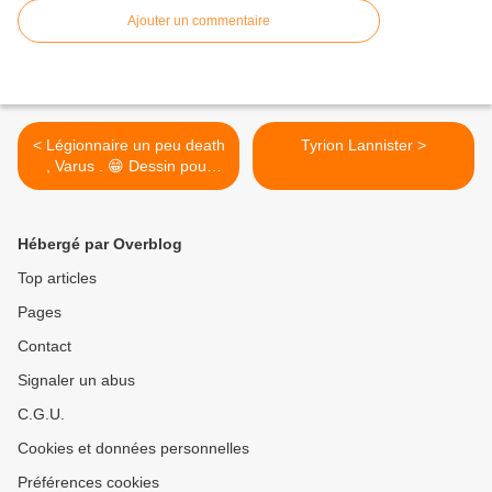
Ajouter un commentaire
< Légionnaire un peu death
Tyrion Lannister >
, Varus . 😁 Dessin pour
tattoo . #legion #tattoolife
#tattoist #tattoo #tattooing
#tattoos #tatouage
Hébergé par Overblog
#tatouages #ink #skull
#tatoueur #artwork #dessin
Top articles
#boytattoo #tattooart
Pages
#tattooartist #illustration
#bordeauxmaville
Contact
#bordeaux #dessin
#amazingink #chesttattoo
Signaler un abus
#tattooftheday
C.G.U.
#sleevetattoo #illustrator
#romanempire #skeleton
Cookies et données personnelles
#draw #crane #legionnaire
@Bordeaux, France
Préférences cookies