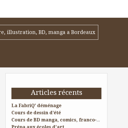
re, illustration, BD, manga a Bordeaux
Articles récents
La FabriQ' déménage
Cours de dessin d’été
Cours de BD manga, comics, franco-belge à Saint andre de cubzac pour ados
Prépa aux écoles d'art