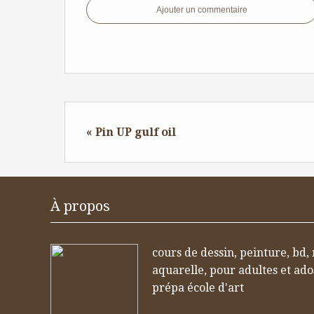
Ajouter un commentaire
« Pin UP gulf oil
À propos
cours de dessin, peinture, bd,
aquarelle, pour adultes et ad
prépa école d'art