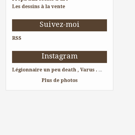
Les dessins à la vente
Suivez-moi
RSS
Instagram
Légionnaire un peu death , Varus . 😁 Dessin pour tattoo . #legion #tattoolife #tattoist #tattoo #tattooing #tattoos #tatouage #tatouages #ink #skull #tatoueur #artwork #dessin #boytattoo #tattooart #tattooartist #illustration #bordeauxmaville #bordeaux #dessin #amazingink #chesttattoo #tattooftheday #sleevetattoo #illustrator #romanempire #skeleton #draw #crane #legionnaire @Bordeaux, France
Plus de photos