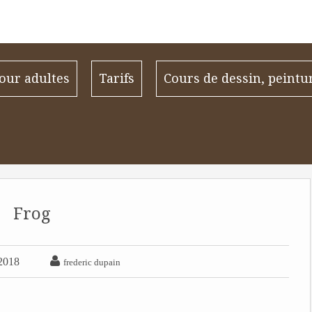
our adultes
Tarifs
Cours de dessin, peintu
Frog

2018
frederic dupain