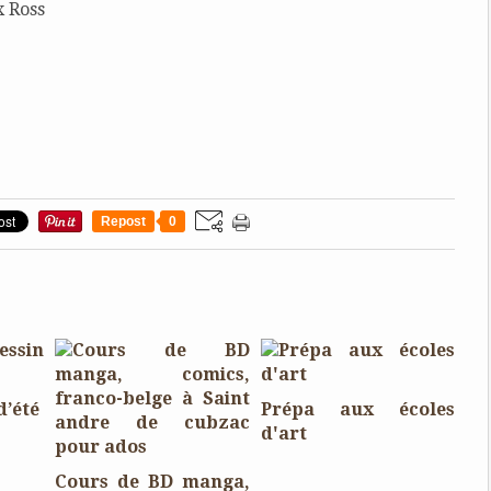
x Ross
Repost
0
d’été
Prépa aux écoles
d'art
Cours de BD manga,