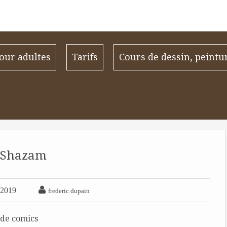
our adultes
Tarifs
Cours de dessin, peintu
Shazam

 2019
frederic dupain
 de comics