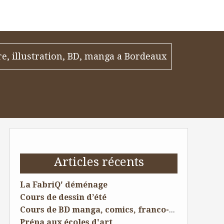
re, illustration, BD, manga a Bordeaux
Articles récents
La FabriQ' déménage
Cours de dessin d’été
Cours de BD manga, comics, franco-belge à Saint andre de cubzac pour ados
Prépa aux écoles d'art