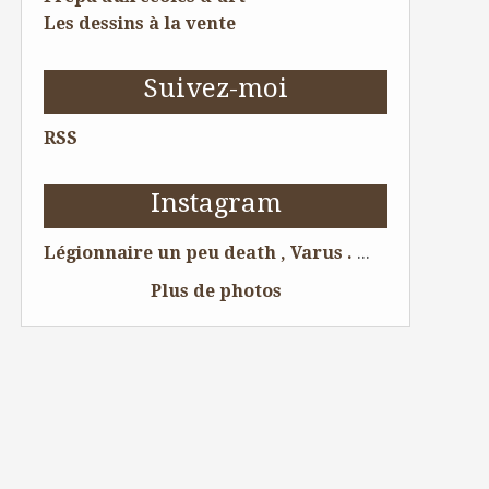
Les dessins à la vente
Suivez-moi
RSS
Instagram
Légionnaire un peu death , Varus . 😁 Dessin pour tattoo . #legion #tattoolife #tattoist #tattoo #tattooing #tattoos #tatouage #tatouages #ink #skull #tatoueur #artwork #dessin #boytattoo #tattooart #tattooartist #illustration #bordeauxmaville #bordeaux #dessin #amazingink #chesttattoo #tattooftheday #sleevetattoo #illustrator #romanempire #skeleton #draw #crane #legionnaire @Bordeaux, France
Plus de photos