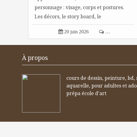
personnage : visage, corps et postures.
Les décors, le story board, le
découpage...

20 juin 2026

…
À propos
cours de dessin, peinture, bd,
aquarelle, pour adultes et ad
prépa école d'art