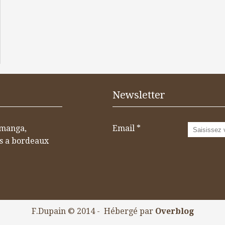
Newsletter
 manga,
Email
os a bordeaux
F.Dupain © 2014 - Hébergé par
Overblog