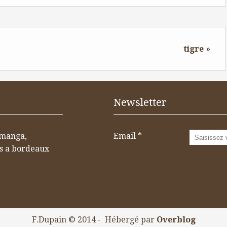
tigre »
Newsletter
 manga,
Email
os a bordeaux
F.Dupain © 2014 - Hébergé par
Overblog