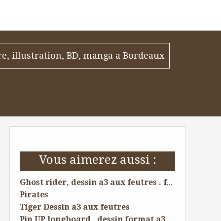
re, illustration, BD, manga a Bordeaux
Vous aimerez aussi :
Ghost rider, dessin a3 aux feutres . fait pour les cours particuliers .
Pirates
Tiger Dessin a3 aux feutres
Pin UP longboard , dessin format a3 . Fait pour mon cours spécial Pin UP