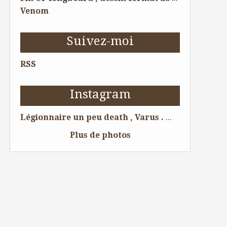
Venom
Suivez-moi
RSS
Instagram
Légionnaire un peu death , Varus . 😁 Dessin pour tattoo . #legion #tattoolife #tattoist #tattoo #tattooing #tattoos #tatouage #tatouages #ink #skull #tatoueur #artwork #dessin #boytattoo #tattooart #tattooartist #illustration #bordeauxmaville #bordeaux #dessin #amazingink #chesttattoo #tattooftheday #sleevetattoo #illustrator #romanempire #skeleton #draw #crane #legionnaire @Bordeaux, France
Plus de photos