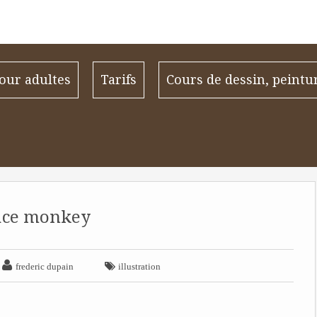
our adultes
Tarifs
Cours de dessin, peintu
ace monkey


frederic dupain
illustration