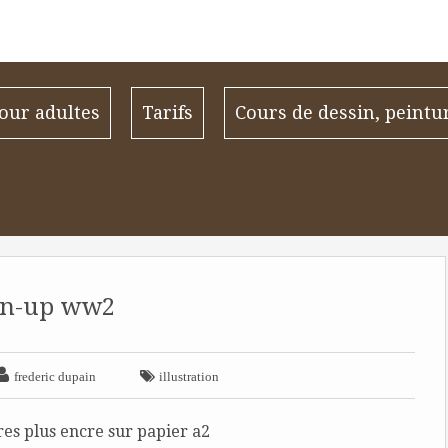
our adultes
Tarifs
Cours de dessin, peintu
in-up ww2


frederic dupain
illustration
es plus encre sur papier a2