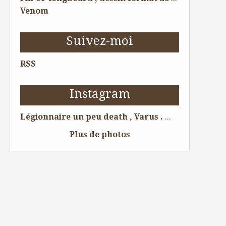
Venom
Suivez-moi
RSS
Instagram
Légionnaire un peu death , Varus . 😁 Dessin pour tattoo . #legion #tattoolife #tattoist #tattoo #tattooing #tattoos #tatouage #tatouages #ink #skull #tatoueur #artwork #dessin #boytattoo #tattooart #tattooartist #illustration #bordeauxmaville #bordeaux #dessin #amazingink #chesttattoo #tattooftheday #sleevetattoo #illustrator #romanempire #skeleton #draw #crane #legionnaire @Bordeaux, France
Plus de photos