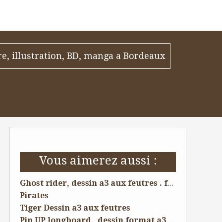
re, illustration, BD, manga a Bordeaux
Vous aimerez aussi :
Ghost rider, dessin a3 aux feutres . fait pour les cours particuliers .
Pirates
Tiger Dessin a3 aux feutres
Pin UP longboard , dessin format a3 . Fait pour mon cours spécial Pin UP