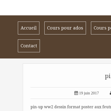
Accueil
Cours pour ados
Cours p
Contact
p

19 juin 2017
pin-up ww2 dessin format poster aux feutr