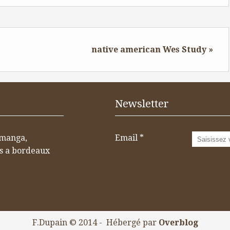
native american Wes Study »
Newsletter
 manga,
Email
os a bordeaux
F.Dupain © 2014 - Hébergé par
Overblog