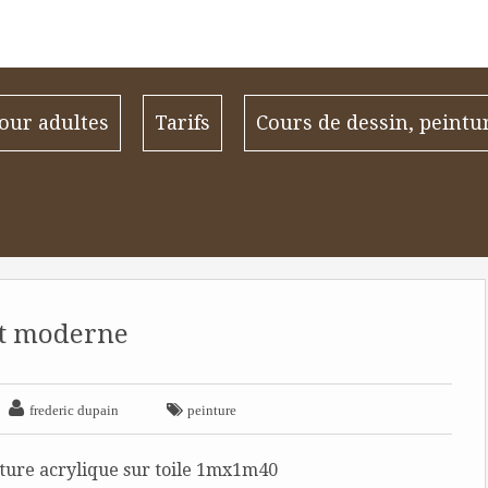
our adultes
Tarifs
Cours de dessin, peintu
t moderne


frederic dupain
peinture
ure acrylique sur toile 1mx1m40