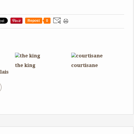
Repost
0
the king
courtisane
lais