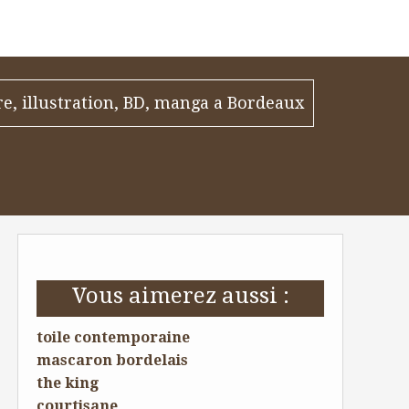
re, illustration, BD, manga a Bordeaux
Vous aimerez aussi :
toile contemporaine
mascaron bordelais
the king
courtisane