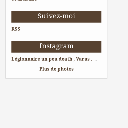
Suivez-moi
RSS
Instagram
Légionnaire un peu death , Varus . 😁 Dessin pour tattoo . #legion #tattoolife #tattoist #tattoo #tattooing #tattoos #tatouage #tatouages #ink #skull #tatoueur #artwork #dessin #boytattoo #tattooart #tattooartist #illustration #bordeauxmaville #bordeaux #dessin #amazingink #chesttattoo #tattooftheday #sleevetattoo #illustrator #romanempire #skeleton #draw #crane #legionnaire @Bordeaux, France
Plus de photos